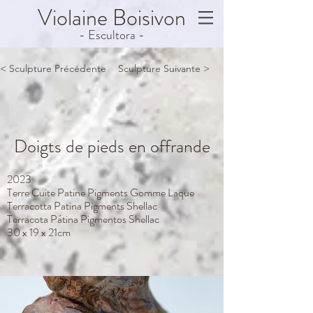
Violaine
Boisivon
- Escultora -
< Sculpture Précédente
Sculpture Suivante >
Doigts de pieds en offrande
2023
Terre Cuite Patine Pigments Gomme Laque
Terracotta Patina Pigments Shellac
Terracota Pátina Pigmentos Shellac
30 x 19 x 21cm