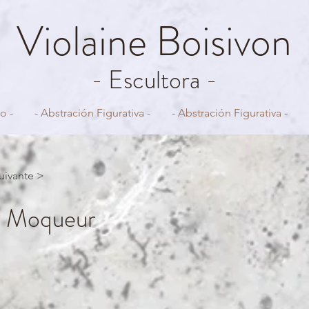
Violaine
Boisivon
- Escultora -
o -
- Abstración Figurativa -
- Abstración Figurativa -
uivante >
 Moqueur