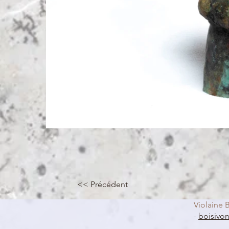
<< Précédent
Violaine B
-
boisivo