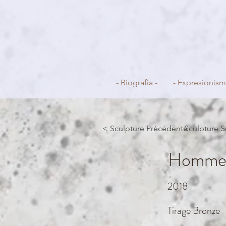
- Biografía -
- Expresionism
< Sculpture Précédente
Sculpture S
Homme
2018
Tirage Bronze