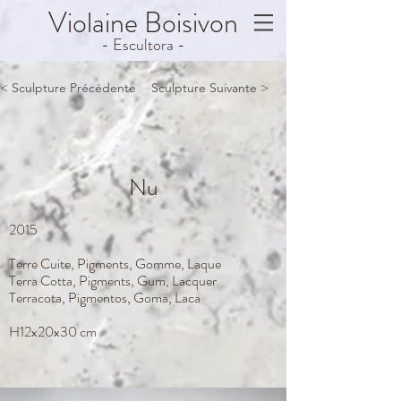
Violaine
Boisivon
- Escultora -
< Sculpture Précédente
Sculpture Suivante >
Nu
2015
Terre Cuite, Pigments, Gomme, Laque
Terra Cotta, Pigments, Gum, Lacquer
Terracota, Pigmentos, Goma, Laca
H12x20x30 cm