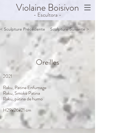
Violaine
Boisivon
- Escultora -
< Sculpture Précédente
Sculpture Suivante >
Oreilles
2021
Raku, Patine Enfumage
Raku, Smoke Patina
Raku, pátina de humo
H29x26x21 cm