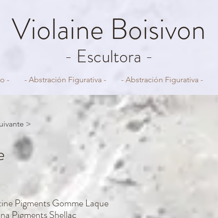
Violaine
Boisivon
- Escultora -
o -
- Abstración Figurativa -
- Abstración Figurativa -
uivante >
e
atine Pigments Gomme Laque
ina Pigments Shellac