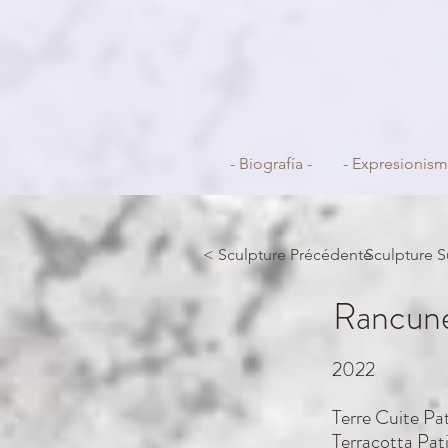
- Biografía -
- Expresionism
< Sculpture Précédente
Sculpture S
Rancun
2022
Terre Cuite P
Terracotta Pat