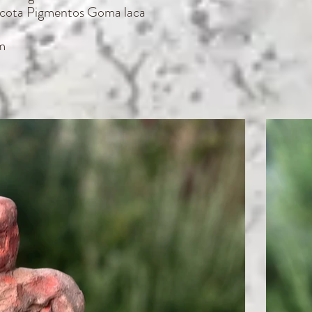
racota Pigmentos Goma laca
m