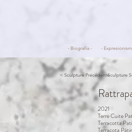
- Biografía -
- Expresionism
< Sculpture Précédente
Sculpture S
Rattrapa
2021
Terre Cuite P
Terracotta Pat
Terracota Páti